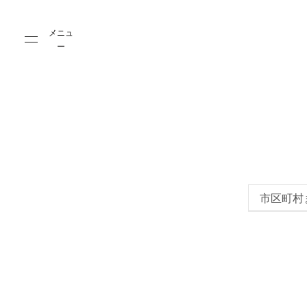
Skip to main content
Skip to main footer
メニュ
ー
市区町村