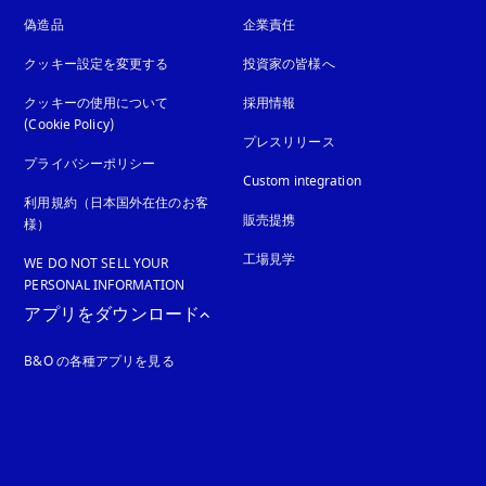
偽造品
新しいタブに表示されます
企業責任
クッキー設定を変更する
投資家の皆様へ
クッキーの使用について
採用情報
(Cookie Policy)
新しいタブに表示されます
プレスリリース
プライバシーポリシー
新しいタブに表示されます
Custom integration
利用規約（日本国外在住のお客
販売提携
様）
工場見学
WE DO NOT SELL YOUR
PERSONAL INFORMATION
アプリをダウンロード
B&O の各種アプリを見る
れます