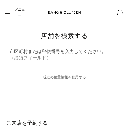
Skip to main content
メニュ
Skip to main footer
ー
お買
店舗を検索する
市区町村または郵便番号を入力してください。
（必須フィールド）
現在の位置情報を使用する
新しいタブに表示されます
ご来店を予約する