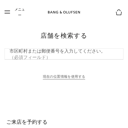
Skip to main content
メニュ
Skip to main footer
ー
お買
店舗を検索する
市区町村または郵便番号を入力してください。
（必須フィールド）
現在の位置情報を使用する
新しいタブに表示されます
ご来店を予約する