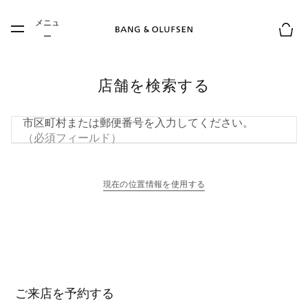
Skip to main content
メニュ
Skip to main footer
ー
お買
店舗を検索する
市区町村または郵便番号を入力してください。
（必須フィールド）
現在の位置情報を使用する
新しいタブに表示されます
ご来店を予約する