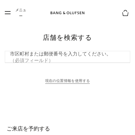
Skip to main content
メニュ
Skip to main footer
ー
お買
店舗を検索する
市区町村または郵便番号を入力してください。
（必須フィールド）
現在の位置情報を使用する
新しいタブに表示されます
ご来店を予約する