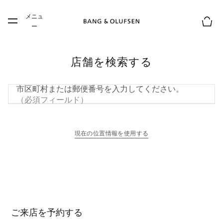
Skip to main content
メニュ
Skip to main footer
ー
お買
店舗を検索する
市区町村または郵便番号を入力してください。
（必須フィールド）
現在の位置情報を使用する
新しいタブに表示されます
ご来店を予約する