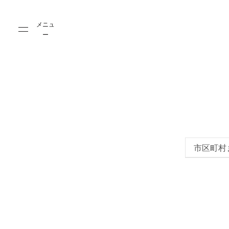
Skip to main content
Skip to main footer
メニュ
ー
市区町村