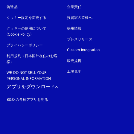
偽造品
新しいタブに表示されます
企業責任
クッキー設定を変更する
投資家の皆様へ
クッキーの使用について
採用情報
(Cookie Policy)
新しいタブに表示されます
プレスリリース
プライバシーポリシー
新しいタブに表示されます
Custom integration
利用規約（日本国外在住のお客
販売提携
様）
工場見学
WE DO NOT SELL YOUR
PERSONAL INFORMATION
アプリをダウンロード
B&O の各種アプリを見る
れます