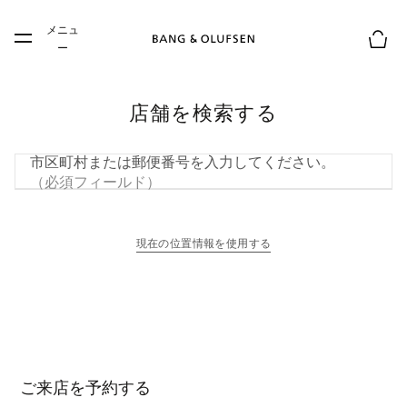
Skip to main content
メニュ
Skip to main footer
ー
お買
店舗を検索する
市区町村または郵便番号を入力してください。
（必須フィールド）
現在の位置情報を使用する
新しいタブに表示されます
ご来店を予約する