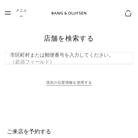
Skip to main content
メニュ
Skip to main footer
ー
お買
店舗を検索する
市区町村または郵便番号を入力してください。
（必須フィールド）
現在の位置情報を使用する
新しいタブに表示されます
ご来店を予約する