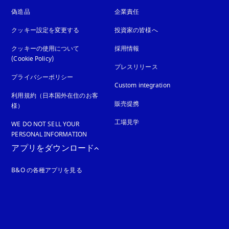
偽造品
新しいタブに表示されます
企業責任
クッキー設定を変更する
投資家の皆様へ
クッキーの使用について
採用情報
(Cookie Policy)
新しいタブに表示されます
プレスリリース
プライバシーポリシー
新しいタブに表示されます
Custom integration
利用規約（日本国外在住のお客
販売提携
様）
工場見学
WE DO NOT SELL YOUR
PERSONAL INFORMATION
アプリをダウンロード
B&O の各種アプリを見る
れます