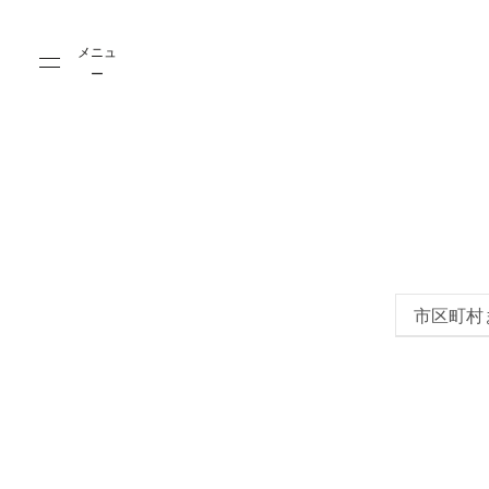
Skip to main content
Skip to main footer
メニュ
ー
市区町村