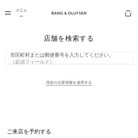
Skip to main content
メニュ
Skip to main footer
ー
お買
店舗を検索する
市区町村または郵便番号を入力してください。
（必須フィールド）
現在の位置情報を使用する
新しいタブに表示されます
ご来店を予約する