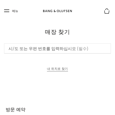
Skip to main content
Skip to main footer
메뉴
장바구
매장 찾기
시/도 또는 우편 번호를 입력하십시오
(필수)
내 위치로 찾기
새 탭에서 열림
방문 예약