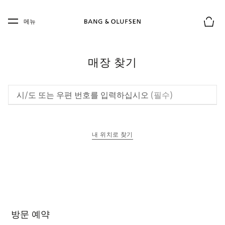
Skip to main content
Skip to main footer
메뉴
장바구
매장 찾기
시/도 또는 우편 번호를 입력하십시오
(필수)
내 위치로 찾기
새 탭에서 열림
방문 예약