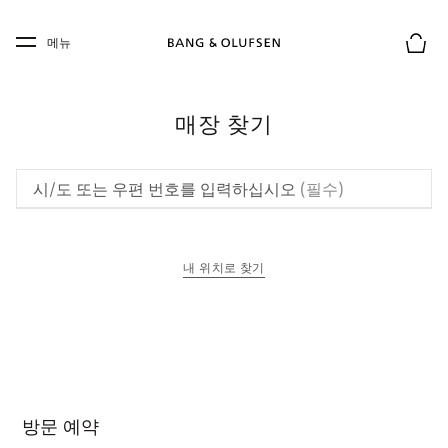
Skip to main content
Skip to main footer
메뉴
장바구
매장 찾기
시/도 또는 우편 번호를 입력하십시오
(필수)
내 위치로 찾기
새 탭에서 열림
방문 예약