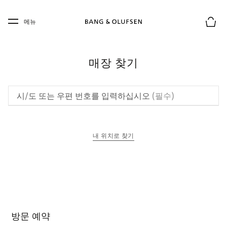
Skip to main content
Skip to main footer
메뉴
장바구
매장 찾기
시/도 또는 우편 번호를 입력하십시오
(필수)
내 위치로 찾기
새 탭에서 열림
방문 예약