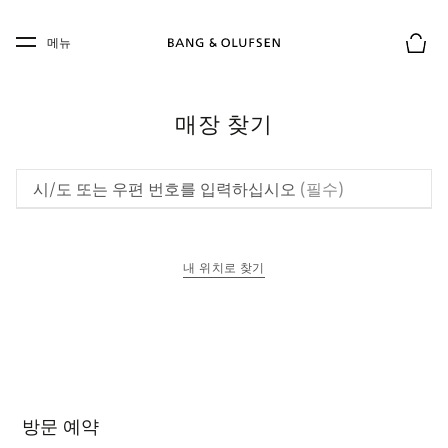
Skip to main content
Skip to main footer
메뉴
장바구
매장 찾기
시/도 또는 우편 번호를 입력하십시오
(필수)
내 위치로 찾기
새 탭에서 열림
방문 예약