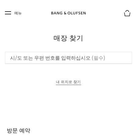
Skip to main content
Skip to main footer
메뉴
장바구
매장 찾기
시/도 또는 우편 번호를 입력하십시오
(필수)
내 위치로 찾기
새 탭에서 열림
방문 예약