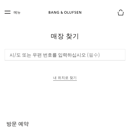
Skip to main content
Skip to main footer
메뉴
장바구
매장 찾기
시/도 또는 우편 번호를 입력하십시오
(필수)
내 위치로 찾기
새 탭에서 열림
방문 예약