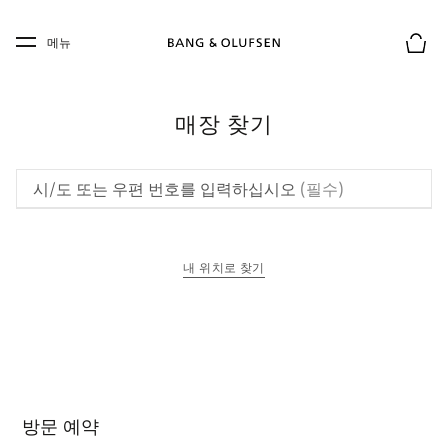
Skip to main content
Skip to main footer
메뉴
장바구
매장 찾기
시/도 또는 우편 번호를 입력하십시오
(필수)
내 위치로 찾기
새 탭에서 열림
방문 예약