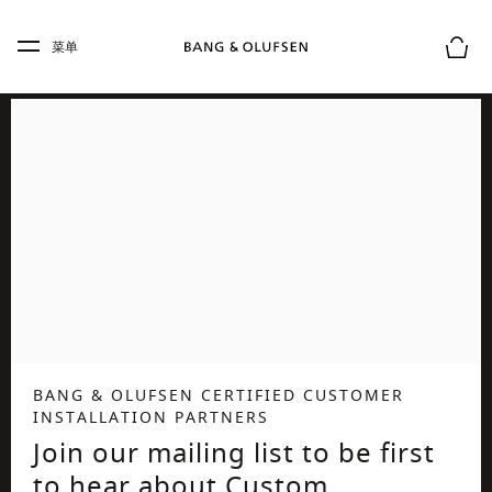
Skip to main content
Skip to main footer
菜单
购物
BANG & OLUFSEN CERTIFIED CUSTOMER
INSTALLATION PARTNERS
Join our mailing list to be first
to hear about Custom