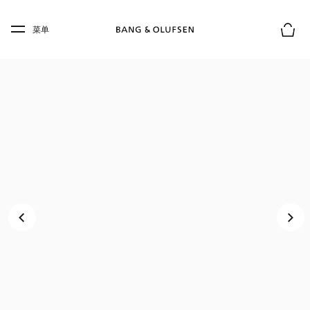
Skip to main content
Skip to main footer
菜单
购物