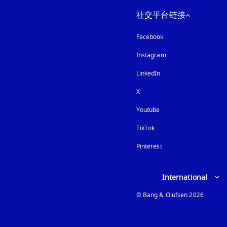
社交平台链接
Facebook
Instagram
在新选项卡中打开
LinkedIn
X
Youtube
在新选项卡中打开
TikTok
Pinterest
Select country and lan
International
© Bang & Olufsen 2026