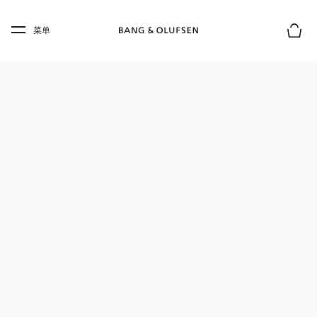
Skip to main content
Skip to main footer
菜单
购物