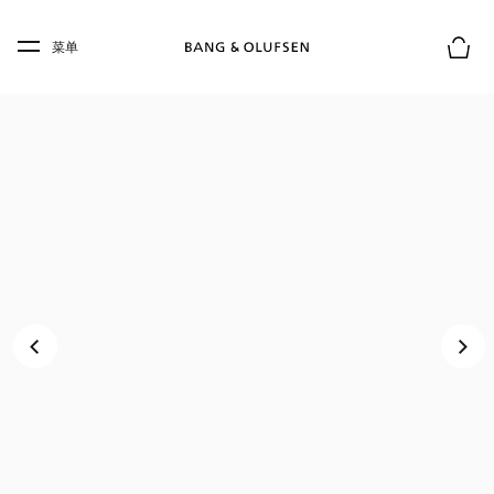
Skip to main content
Skip to main footer
菜单
购物