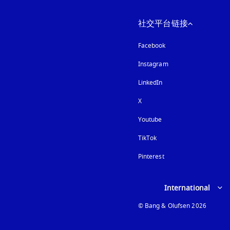
社交平台链接
Facebook
Instagram
在新选项卡中打开
LinkedIn
X
Youtube
在新选项卡中打开
TikTok
Pinterest
Select country and lan
International
© Bang & Olufsen 2026