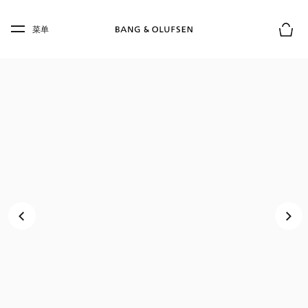
Skip to main content
Skip to main footer
菜单
购物