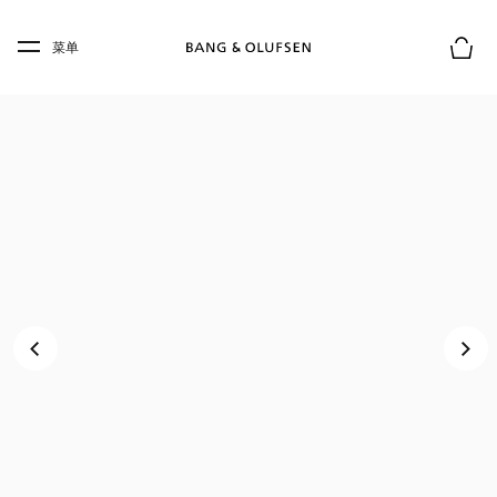
Skip to main content
Skip to main footer
菜单
购物