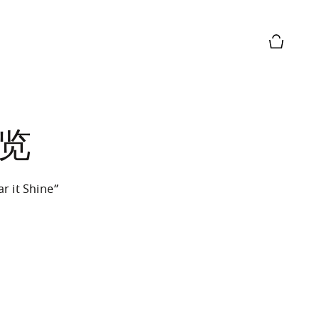
购物篮预
展览
t Shine”