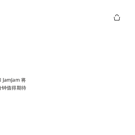
购物篮预
JamJam 将
分钟值得期待