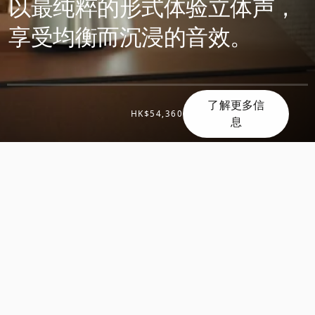
以最纯粹的形式体验立体声，
享受均衡而沉浸的音效。
了解更多信
HK$54,360
息
滚
滚
动
动
发
发
现
现