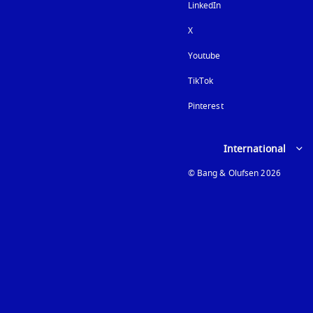
LinkedIn
X
Youtube
在新选项卡中打开
TikTok
Pinterest
Select country and lan
International
© Bang & Olufsen 2026