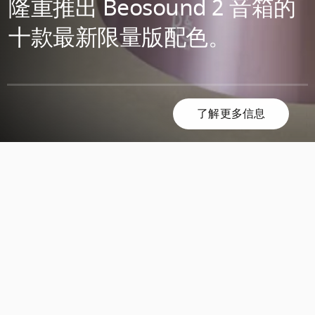
隆重推出 Beosound 2 音箱的
十款最新限量版配色。
了解更多信息
滚
滚
动
动
发
发
现
现