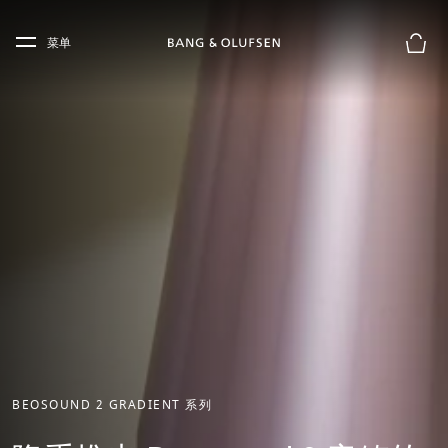
Skip to main content
Skip to main footer
菜单
购物
BEOSOUND 2 GRADIENT 系列