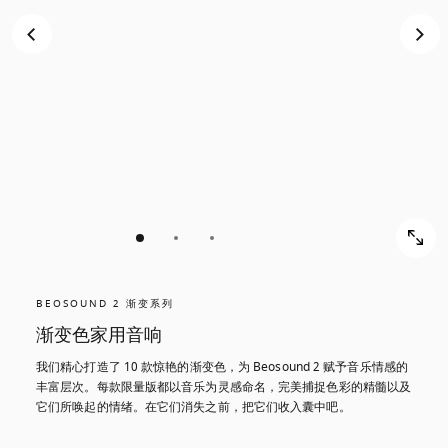
BEOSOUND 2 渐变系列
渐变色家用音响
我们精心打造了 10 款惊艳的渐变色，为 Beosound 2 赋予音乐情感的
丰富层次。每款限量版都以音乐为灵感命名，完美捕捉色彩的精髓以及
它们所唤起的情绪。在它们消失之前，把它们收入囊中吧。