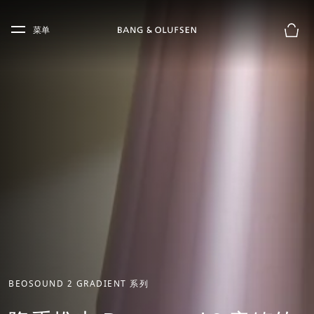
Skip to main content
Skip to main footer
菜单
购物
BEOSOUND 2 GRADIENT 系列