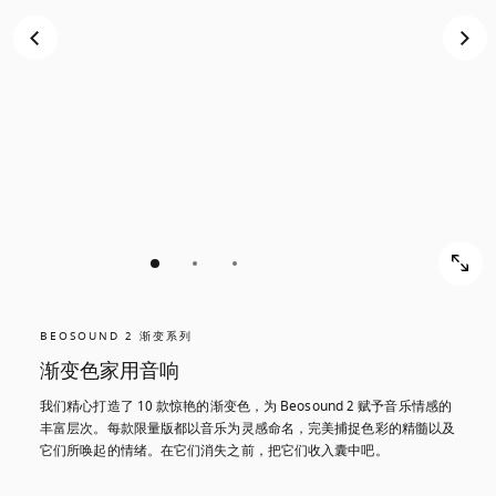
BEOSOUND 2 渐变系列
渐变色家用音响
我们精心打造了 10 款惊艳的渐变色，为 Beosound 2 赋予音乐情感的
丰富层次。每款限量版都以音乐为灵感命名，完美捕捉色彩的精髓以及
它们所唤起的情绪。在它们消失之前，把它们收入囊中吧。