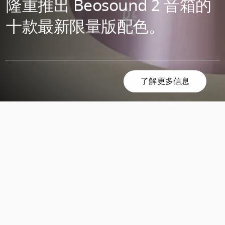
隆重推出 Beosound 2 音箱的
十款最新限量版配色。
了解更多信息
滚
滚
动
动
发
发
现
现