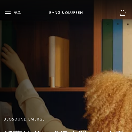
Skip to main content
Skip to main footer
菜单
购物
BEOSOUND EMERGE