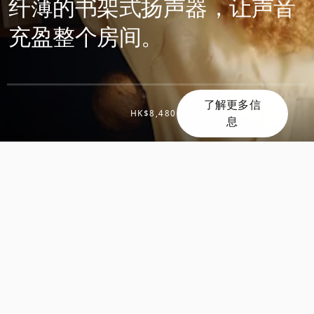
纤薄的书架式扬声器，让声音
充盈整个房间。
了解更多信
滚
HK$8,480
息
滚
动
动
发
发
现
现