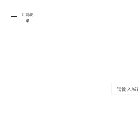
Skip to main content
Skip to main footer
功能表
單
請輸入城