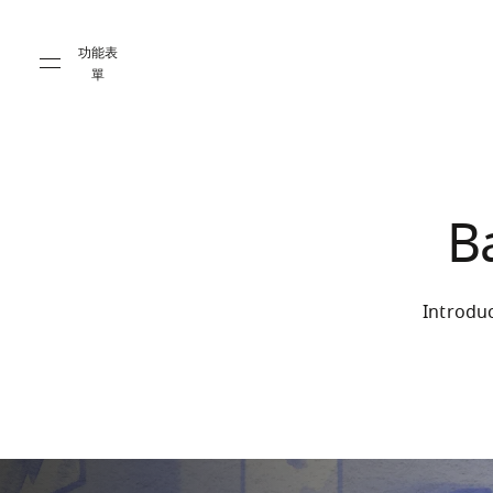
Skip to main content
Skip to main footer
功能表
單
B
Introdu