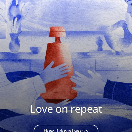
Love on repeat
How Reloved works