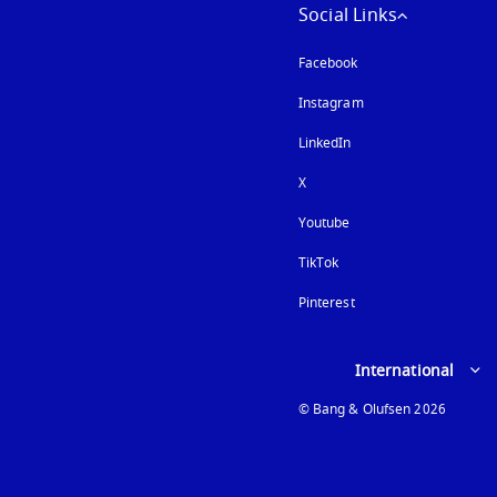
Social Links
Facebook
Instagram
以新標籤頁開啟
LinkedIn
X
Youtube
以新標籤頁開啟
TikTok
Pinterest
Select country and lan
International
© Bang & Olufsen 2026