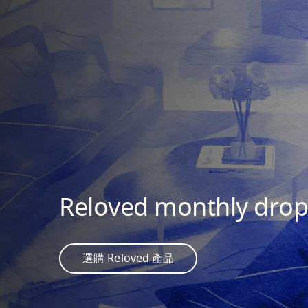
Reloved monthly drop
選購 Reloved 產品