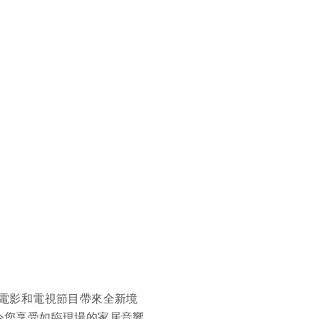
新
Beosound Premiere
Beosound Sta
HK$33,680
HK$20,480
3 顏色
4 顏色
的音樂、電影和電視節目帶來全新境
，令您享受如臨現場的家居音響