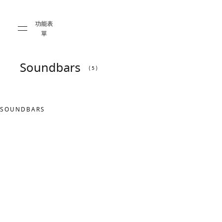
Skip to main content
Skip to main footer
功能表
單
Soundbars
(5)
SOUNDBARS