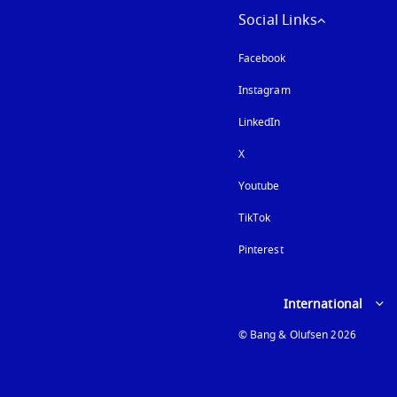
Social Links
Facebook
Instagram
以新標籤頁開啟
LinkedIn
X
Youtube
以新標籤頁開啟
TikTok
Pinterest
Select country and lan
International
© Bang & Olufsen 2026