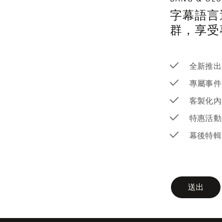
字幕語言
群，享受
全新推出
專屬事件
客製化內
特惠活動
幕後特輯
newsletter-f
送出