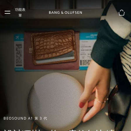
Skip to main content
功能表
Skip to main footer
單
購物
BEOSOUND A1 第 3 代