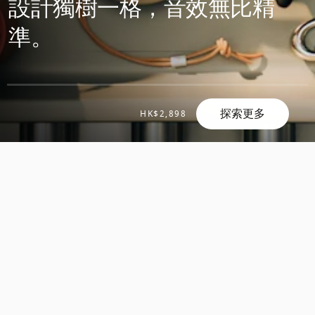
設計獨樹一格，音效無比精
準。
探索更多
HK$2,898
滾
滾
動
動
探
探
索
索