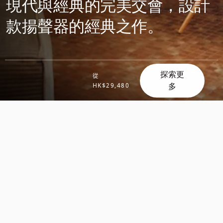
現代與經典的完美交會，設計
款揚聲器的經典之作。
探索更
從
滾
多
HK$29,480
滾
動
動
探
探
索
索