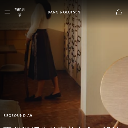
Skip to main content
功能表
Skip to main footer
單
購物
BEOSOUND A9