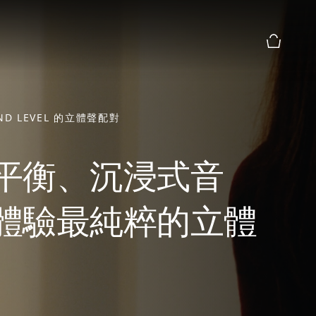
購物籃預
ND LEVEL 的立體聲配對
平衡、沉浸式音
體驗最純粹的立體