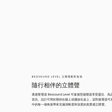
BEOSOUND LEVEL 立體聲配對套裝
隨行相伴的立體聲
透過雙聲道 Beosound Level 可連接型揚聲器享受靈活、
音訊。設計可用於懸掛在牆上或擺放在桌上，這對揚聲器可
中的每一個角落帶來充滿清晰度和深度的真實感立體聲。