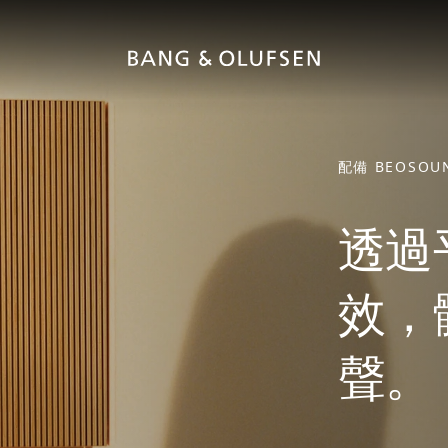
配備 BEOSOU
透過
效，
聲。