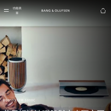
Skip to main content
功能表
Skip to main footer
單
購物
BEOSYSTEM 3000C