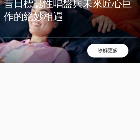
昔日標誌性唱盤與未來匠心巨
作的絕妙相遇
瞭解更多
滾
滾
動
動
探
探
索
索