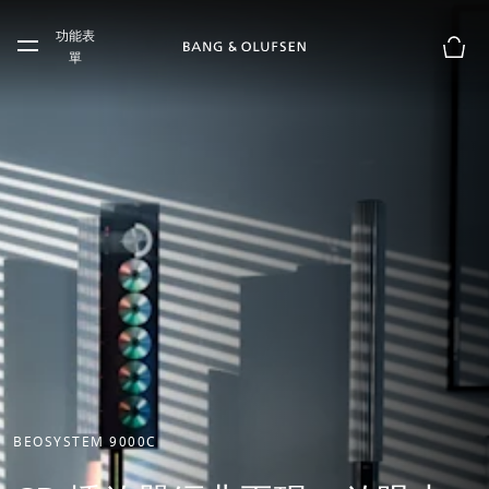
Skip to main content
功能表
Skip to main footer
單
購物
BEOSYSTEM 9000C