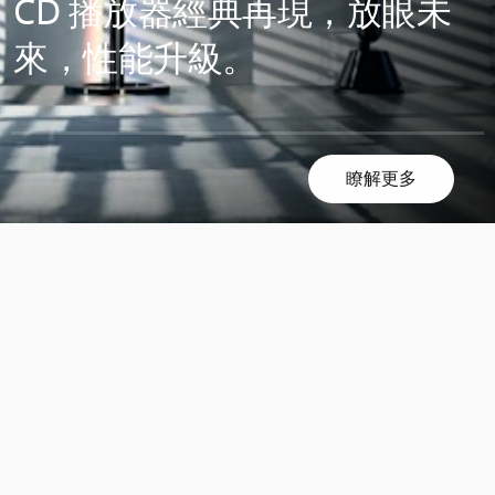
CD 播放器經典再現，放眼未
來，性能升級。
瞭解更多
滾
滾
動
動
探
探
索
索