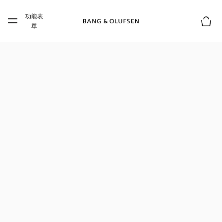
Skip to main content
功能表
Skip to main footer
單
購物