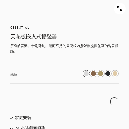
CELESTIAL
天花板嵌入式揚聲器
所有的音樂。告別雜亂。隱而不見的天花板內揚聲器提供盈室的聲音體
驗。
銀色
家庭安裝
24 小時顧客服務
以新標籤頁開啟