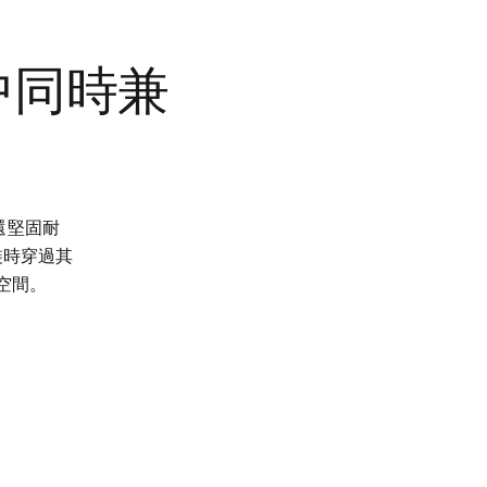
中同時兼
，還堅固耐
裝時穿過其
空間。