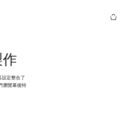
購物籃預
的製作
聲器設定整合了
我們瀏覽幕後特