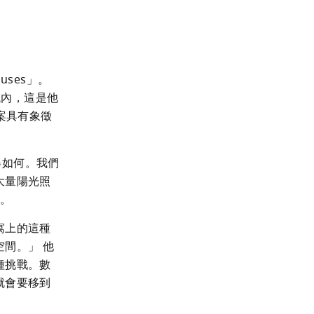
uses」。
域內，這是他
個專案具有象徵
得如何。我們
大量陽光照
道。
公寓上的這種
間。」 他
種挑戰。數
就會要移到