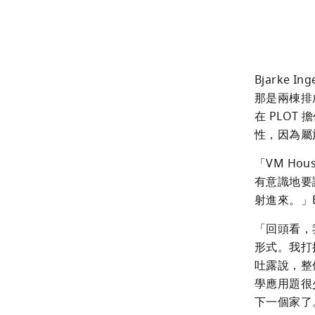
Bjarke 
那是兩棟排
在 PLOT
性，因為屬
「VM H
有意識地要
射進來。」B
「回頭看，
形式。我打
吐露說，整
學應用題很
下一個家了