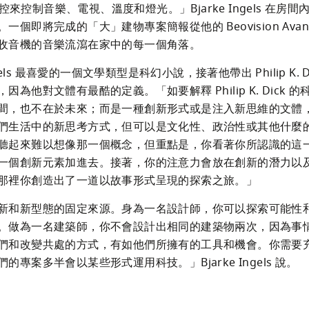
n 遙控來控制音樂、電視、溫度和燈光。」Bjarke Ingels 在房
一個即將完成的「大」建物專案簡報從他的 Beovision Avan
收音機的音樂流瀉在家中的每一個角落。
Ingels 最喜愛的一個文學類型是科幻小說，接著他帶出 Philip K. D
因為他對文體有最酷的定義。「如要解釋 Philip K. Dick 
間，也不在於未來；而是一種創新形式或是注入新思維的文體
們生活中的新思考方式，但可以是文化性、政治性或其他什麼
聽起來難以想像那一個概念，但重點是，你看著你所認識的這
一個創新元素加進去。接著，你的注意力會放在創新的潛力以
那裡你創造出了一道以故事形式呈現的探索之旅。」
新和新型態的固定來源。身為一名設計師，你可以探索可能性
。做為一名建築師，你不會設計出相同的建築物兩次，因為事
們和改變共處的方式，有如他們所擁有的工具和機會。你需要
的專案多半會以某些形式運用科技。」Bjarke Ingels 說。