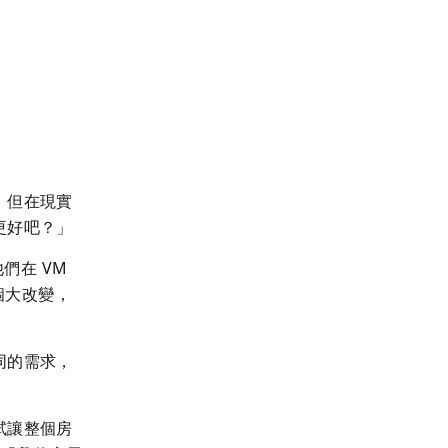
。但在現實
更好吧？」
們在 VM 
個大改變，
同的需求，
試讓整個房