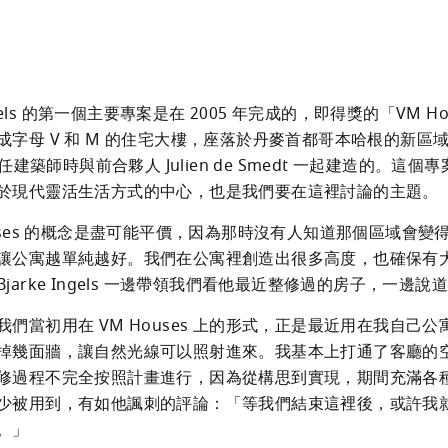
Ingels 的第一個主要專案是在 2005 年完成的，即得獎的「VM Ho
成字母 V 和 M 的住宅大樓，座落於丹麥首都哥本哈根的新區
 擔任建築師時與前合夥人 Julien de Smedt 一起建造的。這
於現代靈活生活方式的中心，也是我們要在這裡討論的主題。
ouses 的概念是盡可能平價，因為那時沒有人知道那個區域會變
讓公寓越單純越好。我們在公寓裡創造出很多高度，也確保有
jarke Ingels 一邊帶領我們看他最近整修過的房子，一邊說
我們當初用在 VM Houses 上的形式，正是最近用在我自己
掉幾面牆，讓自然光線可以照射進來。我基本上打通了客廳的空
修過程不完全按照計畫進行，因為從構思到實現，期間充滿各
少被用到，有如他諷刺的評論：「等我們結束這裡後，或許我
。」