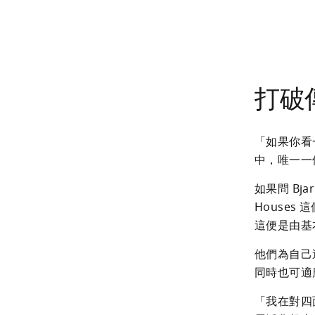
打破
「如果你看
中，唯一一
如果問 Bj
House
這便是由基
他們為自己
同時也可適
「我在對四