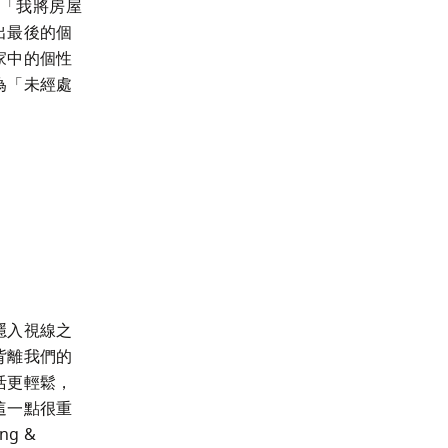
。「我將房屋
出最後的個
家中的個性
為「未經處
隱入視線之
背離我們的
活更輕鬆，
這一點很重
 & 