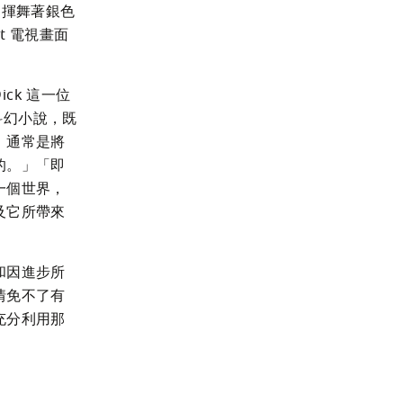
間內揮舞著銀色
t 電視畫面
ick 這一位
的科幻小說，既
，通常是將
的。」「即
一個世界，
及它所帶來
和因進步所
情免不了有
充分利用那