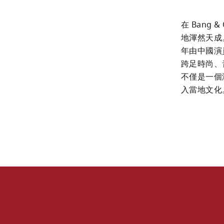
在 Bang
地渾然天成。C
年由中國演員
跨足時尚、
不僅是一個
入當地文化