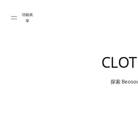
Skip to main content
Skip to main footer
功能表
單
CLOT
探索 Beoso