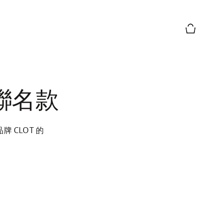
購物籃預
n 聯名款
品牌 CLOT 的