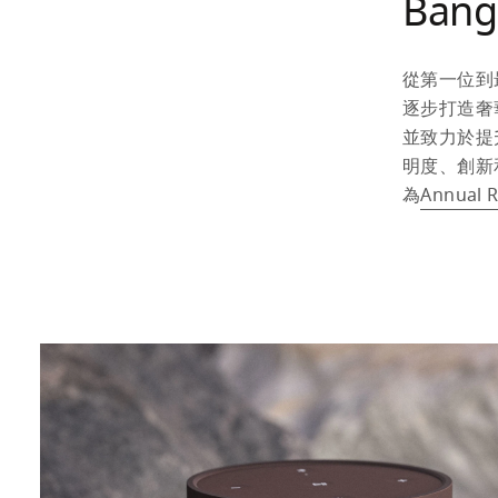
Bang
從第一位到
逐步打造奢
並致力於提
明度、創新
為
Annual 