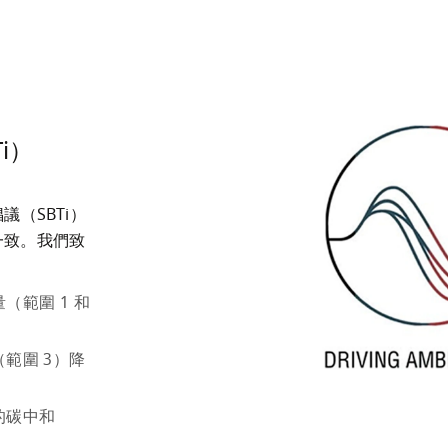
i）
（SBTi）
持一致。我們致
（範圍 1 和 
（範圍 3）降
鏈的碳中和