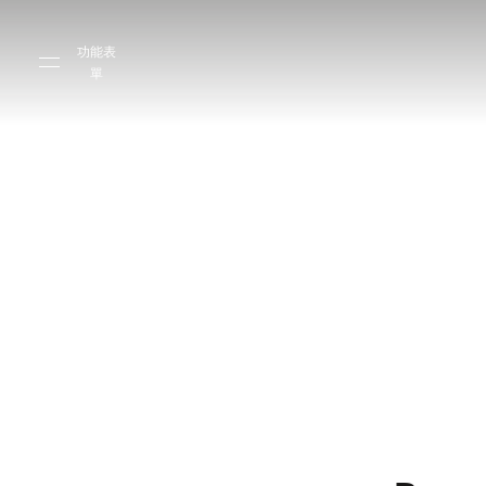
Skip to main content
Skip to main footer
功能表
單