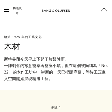
Skip to main content
功能表
Skip to main footer
單
購物
始於 1925 年的工藝文化
木材
斯特魯爾今天早上下起了短暫陣雨。

一陣刺骨的寒意籠罩著整座小鎮，但在這個被簡稱為「No. 
22」的木作工坊中，嶄新的一天已揭開序幕，等待工匠進
入空間開始展現精湛工藝。
步驟 1