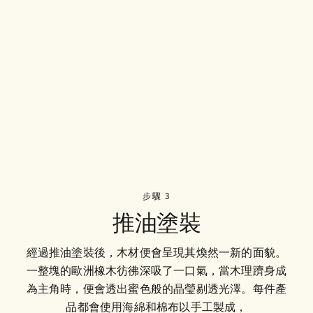
步驟 3
推油塗裝
經過推油塗裝後，木材便會呈現其煥然一新的面貌。
一整塊的歐洲橡木彷彿深吸了一口氣，當木理躋身成
為主角時，便會透出蜜色般的晶瑩剔透光澤。每件產
品都會使用海綿和棉布以手工製成，
