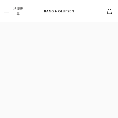
Skip to main content
功能表
Skip to main footer
單
購物