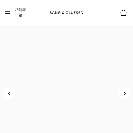
Skip to main content
功能表
Skip to main footer
單
購物